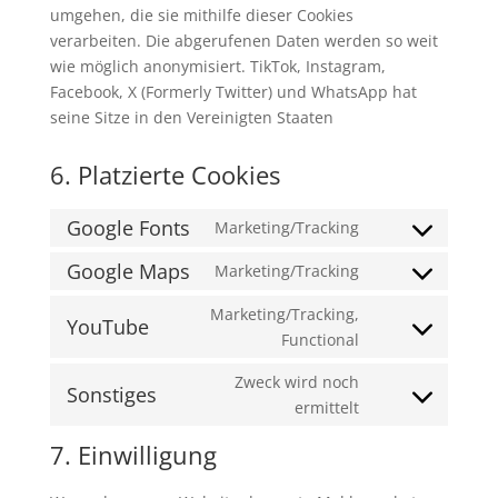
umgehen, die sie mithilfe dieser Cookies
verarbeiten. Die abgerufenen Daten werden so weit
wie möglich anonymisiert. TikTok, Instagram,
Facebook, X (Formerly Twitter) und WhatsApp hat
seine Sitze in den Vereinigten Staaten
6. Platzierte Cookies
Google Fonts
Marketing/Tracking
Consent
to
Google Maps
Marketing/Tracking
Consent
service
to
Marketing/Tracking,
google-
YouTube
service
Consent
Functional
fonts
google-
to
Zweck wird noch
maps
service
Sonstiges
Consent
ermittelt
youtube
to
7. Einwilligung
service
sonstiges